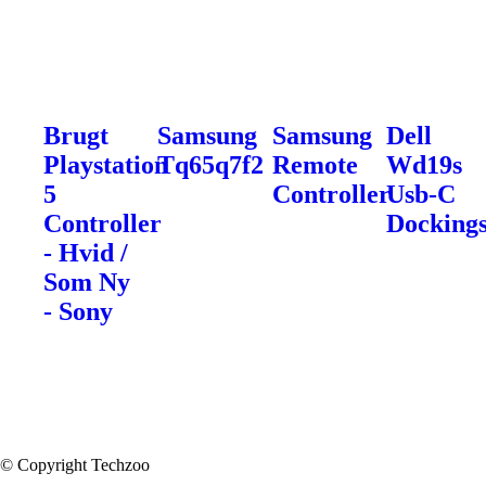
Brugt
Samsung
Samsung
Dell
Playstation
Tq65q7f2
Remote
Wd19s
5
Controller
Usb-C
Controller
Dockings
- Hvid /
Som Ny
- Sony
© Copyright Techzoo