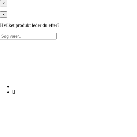
×
×
Hvilket produkt leder du efter?
Søg
efter: