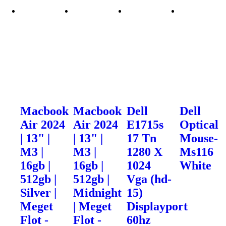
Macbook
Macbook
Dell
Dell
Air 2024
Air 2024
E1715s
Optical
| 13" |
| 13" |
17 Tn
Mouse-
M3 |
M3 |
1280 X
Ms116
16gb |
16gb |
1024
White
512gb |
512gb |
Vga (hd-
Silver |
Midnight
15)
Meget
| Meget
Displayport
Flot -
Flot -
60hz