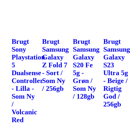
Brugt
Brugt
Brugt
Brugt
Sony
Samsung
Samsung
Samsun
Playstation
Galaxy
Galaxy
Galaxy
5
Z Fold 7
S20 Fe
S23
Dualsense
- Sort /
5g -
Ultra 5g
Controller
Som Ny
Grøn /
- Beige /
- Lilla -
/ 256gb
Som Ny
Rigtig
Som Ny
/ 128gb
God /
/
256gb
Volcanic
Red