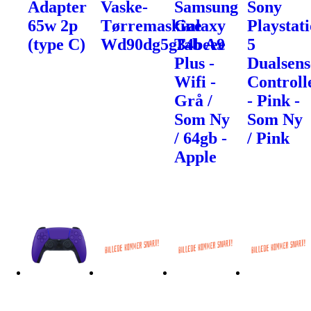
Adapter
Vaske-
Samsung
Sony
65w 2p
Tørremaskine
Galaxy
Playstat
(type C)
Wd90dg5g34beee
Tab A9
5
Plus -
Dualsens
Wifi -
Controll
Grå /
- Pink -
Som Ny
Som Ny
/ 64gb -
/ Pink
Apple