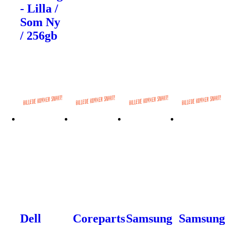
- Lilla /
Som Ny
/ 256gb
Dell
Coreparts
Samsung
Samsun