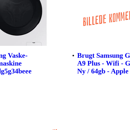
ng Vaske-
Brugt Samsung G
maskine
A9 Plus - Wifi - 
g5g34beee
Ny / 64gb - Apple