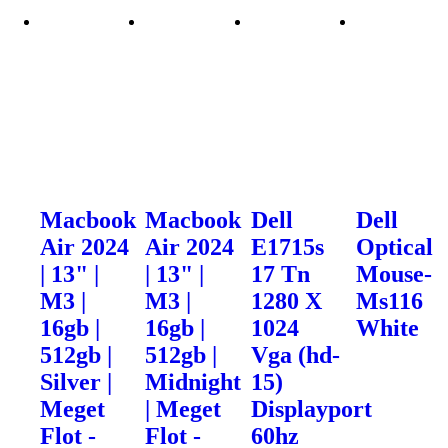
Macbook
Macbook
Dell
Dell
Air 2024
Air 2024
E1715s
Optical
| 13" |
| 13" |
17 Tn
Mouse-
M3 |
M3 |
1280 X
Ms116
16gb |
16gb |
1024
White
512gb |
512gb |
Vga (hd-
Silver |
Midnight
15)
Meget
| Meget
Displayport
Flot -
Flot -
60hz