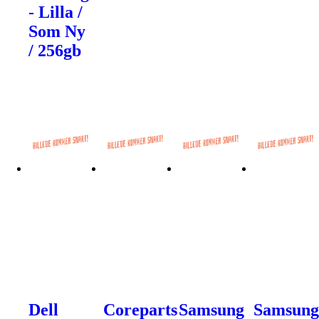
- Lilla /
Som Ny
/ 256gb
Dell
Coreparts
Samsung
Samsun