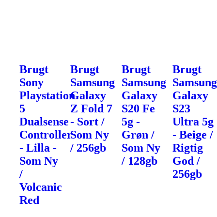
Brugt
Brugt
Brugt
Brugt
Sony
Samsung
Samsung
Samsun
Playstation
Galaxy
Galaxy
Galaxy
5
Z Fold 7
S20 Fe
S23
Dualsense
- Sort /
5g -
Ultra 5g
Controller
Som Ny
Grøn /
- Beige /
- Lilla -
/ 256gb
Som Ny
Rigtig
Som Ny
/ 128gb
God /
/
256gb
Volcanic
Red