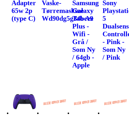
Adapter
Vaske-
Samsung
Sony
65w 2p
Tørremaskine
Galaxy
Playstat
(type C)
Wd90dg5g34beee
Tab A9
5
Plus -
Dualsens
Wifi -
Controll
Grå /
- Pink -
Som Ny
Som Ny
/ 64gb -
/ Pink
Apple