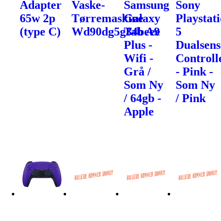
Adapter
Vaske-
Samsung
Sony
65w 2p
Tørremaskine
Galaxy
Playstat
(type C)
Wd90dg5g34beee
Tab A9
5
Plus -
Dualsens
Wifi -
Controll
Grå /
- Pink -
Som Ny
Som Ny
/ 64gb -
/ Pink
Apple