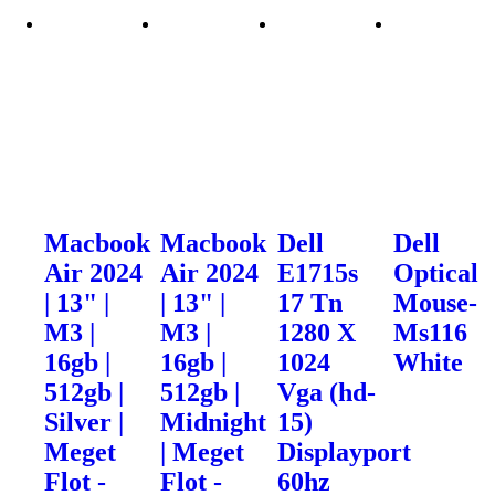
Macbook
Macbook
Dell
Dell
Air 2024
Air 2024
E1715s
Optical
| 13" |
| 13" |
17 Tn
Mouse-
M3 |
M3 |
1280 X
Ms116
16gb |
16gb |
1024
White
512gb |
512gb |
Vga (hd-
Silver |
Midnight
15)
Meget
| Meget
Displayport
Flot -
Flot -
60hz