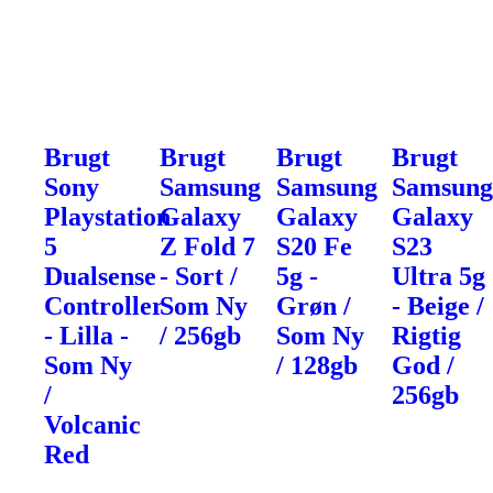
Brugt
Brugt
Brugt
Brugt
Sony
Samsung
Samsung
Samsun
Playstation
Galaxy
Galaxy
Galaxy
5
Z Fold 7
S20 Fe
S23
Dualsense
- Sort /
5g -
Ultra 5g
Controller
Som Ny
Grøn /
- Beige /
- Lilla -
/ 256gb
Som Ny
Rigtig
Som Ny
/ 128gb
God /
/
256gb
Volcanic
Red