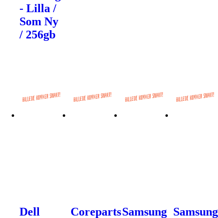
- Lilla /
Som Ny
/ 256gb
Dell
Coreparts
Samsung
Samsun