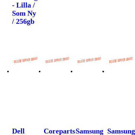
- Lilla /
Som Ny
/ 256gb
Dell
Coreparts
Samsung
Samsun