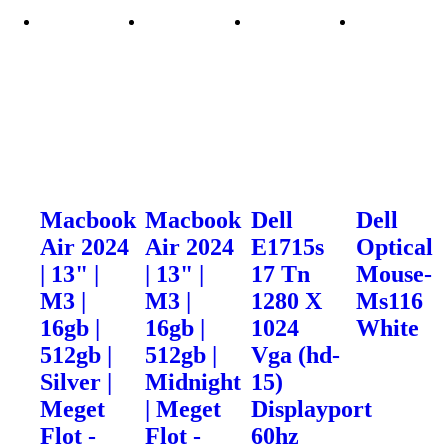
Macbook
Macbook
Dell
Dell
Air 2024
Air 2024
E1715s
Optical
| 13" |
| 13" |
17 Tn
Mouse-
M3 |
M3 |
1280 X
Ms116
16gb |
16gb |
1024
White
512gb |
512gb |
Vga (hd-
Silver |
Midnight
15)
Meget
| Meget
Displayport
Flot -
Flot -
60hz