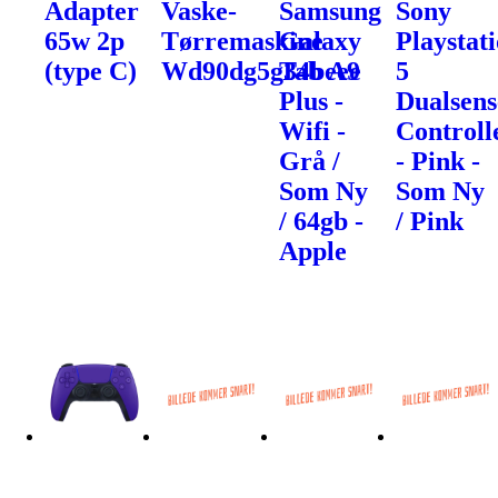
Adapter
Vaske-
Samsung
Sony
65w 2p
Tørremaskine
Galaxy
Playstat
(type C)
Wd90dg5g34beee
Tab A9
5
Plus -
Dualsens
Wifi -
Controll
Grå /
- Pink -
Som Ny
Som Ny
/ 64gb -
/ Pink
Apple