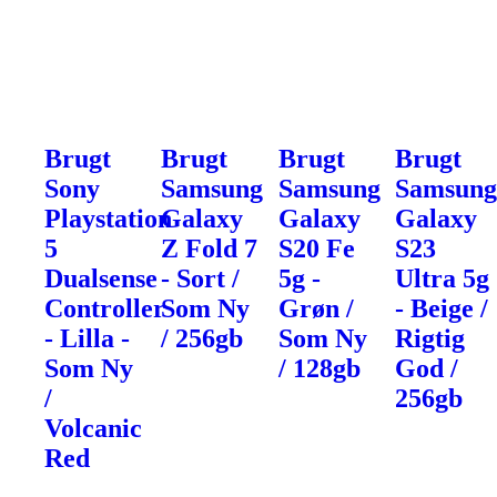
Brugt
Brugt
Brugt
Brugt
Sony
Samsung
Samsung
Samsun
Playstation
Galaxy
Galaxy
Galaxy
5
Z Fold 7
S20 Fe
S23
Dualsense
- Sort /
5g -
Ultra 5g
Controller
Som Ny
Grøn /
- Beige /
- Lilla -
/ 256gb
Som Ny
Rigtig
Som Ny
/ 128gb
God /
/
256gb
Volcanic
Red