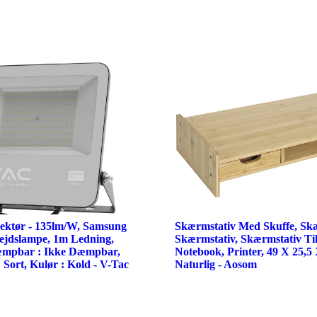
ektør - 135lm/W, Samsung
Skærmstativ Med Skuffe, Sk
ejdslampe, 1m Ledning,
Skærmstativ, Skærmstativ Til
æmpbar : Ikke Dæmpbar,
Notebook, Printer, 49 X 25,5
 Sort, Kulør : Kold - V-Tac
Naturlig - Aosom