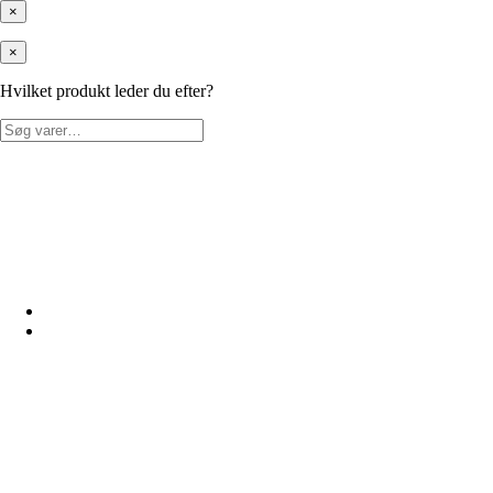
×
×
Hvilket produkt leder du efter?
Søg
efter: