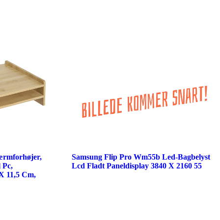
ærmforhøjer,
Samsung Flip Pro Wm55b Led-Bagbelyst
 Pc,
Lcd Fladt Paneldisplay 3840 X 2160 55
 X 11,5 Cm,