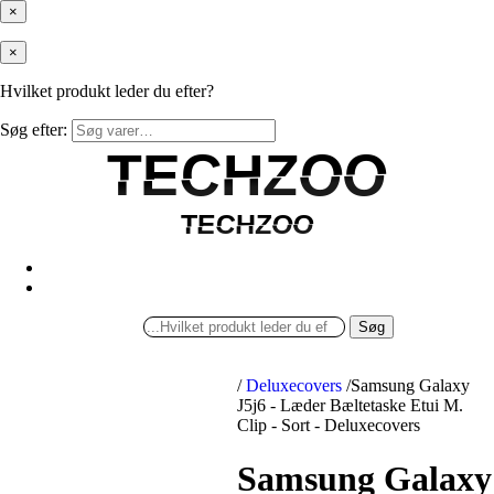
×
×
Hvilket produkt leder du efter?
Søg efter:
TECHZOO
TECHZOO
TECHZOO
TECHZOO
Søg
/
Deluxecovers
/
Samsung Galaxy
J5j6 - Læder Bæltetaske Etui M.
Clip - Sort - Deluxecovers
Samsung Galaxy