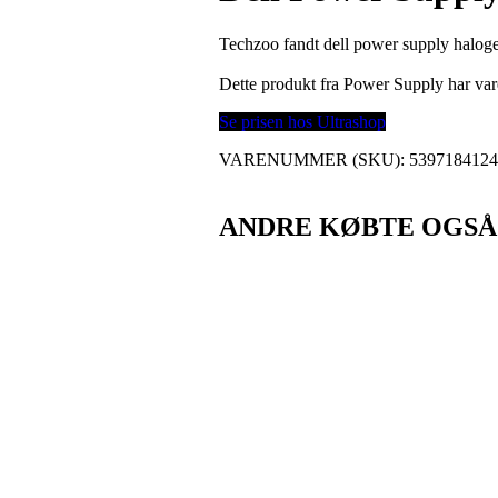
Techzoo fandt dell power supply haloge
Dette produkt fra Power Supply har v
Se prisen hos Ultrashop
VARENUMMER (SKU):
539718412
ANDRE KØBTE OGSÅ