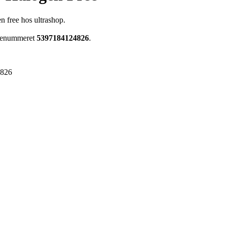
n free hos ultrashop.
arenummeret
5397184124826
.
4826